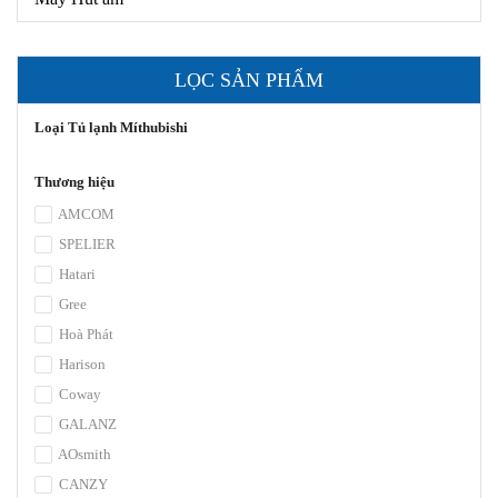
LỌC SẢN PHẨM
Loại Tủ lạnh Míthubishi
Thương hiệu
AMCOM
SPELIER
Hatari
Gree
Hoà Phát
Harison
Coway
GALANZ
AOsmith
CANZY