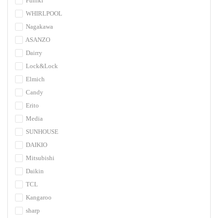
Funiki
WHIRLPOOL
Nagakawa
ASANZO
Dairry
Lock&Lock
Elmich
Candy
Erito
Media
SUNHOUSE
DAIKIO
Mitsubishi
Daikin
TCL
Kangaroo
sharp