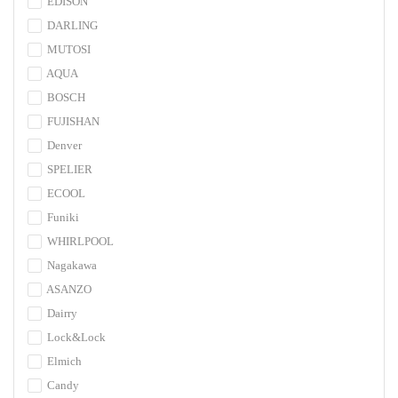
EDISON
DARLING
MUTOSI
AQUA
BOSCH
FUJISHAN
Denver
SPELIER
ECOOL
Funiki
WHIRLPOOL
Nagakawa
ASANZO
Dairry
Lock&Lock
Elmich
Candy