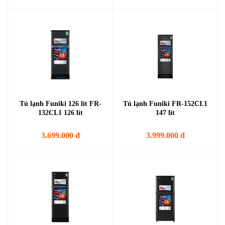
Tủ lạnh Funiki 126 lít FR-
Tủ lạnh Funiki FR-152CI.1
132CI.1 126 lít
147 lít
3.699.000 đ
3.999.000 đ