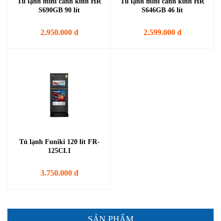
Tủ lạnh mini cánh kính HR
Tủ lạnh mini cánh kính HR
S690GB 90 lít
S646GB 46 lít
2.950.000 đ
2.599.000 đ
Tủ lạnh Funiki 120 lít FR-
125CI.1
3.750.000 đ
SẢN PHẨM