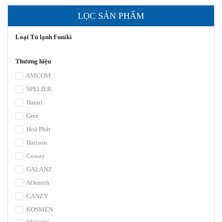
LỌC SẢN PHẨM
Loại Tủ lạnh Funiki
Thương hiệu
AMCOM
SPELIER
Hatari
Gree
Hoà Phát
Harison
Coway
GALANZ
AOsmith
CANZY
KOSMEN