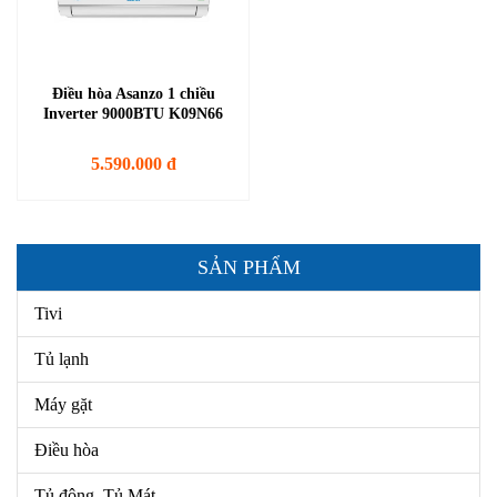
Điều hòa Asanzo 1 chiều
Inverter 9000BTU K09N66
5.590.000 đ
SẢN PHẨM
Tivi
Tủ lạnh
Máy gặt
Điều hòa
Tủ đông, Tủ Mát