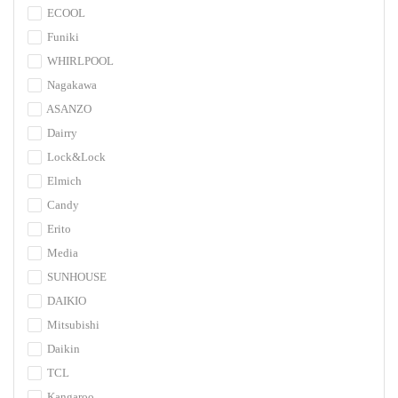
ECOOL
Funiki
WHIRLPOOL
Nagakawa
ASANZO
Dairry
Lock&Lock
Elmich
Candy
Erito
Media
SUNHOUSE
DAIKIO
Mitsubishi
Daikin
TCL
Kangaroo