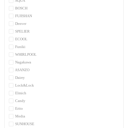
AQUA
BOSCH
FUJISHAN
Denver
SPELIER
ECOOL
Funiki
WHIRLPOOL
Nagakawa
ASANZO
Dairry
Lock&Lock
Elmich
Candy
Erito
Media
SUNHOUSE