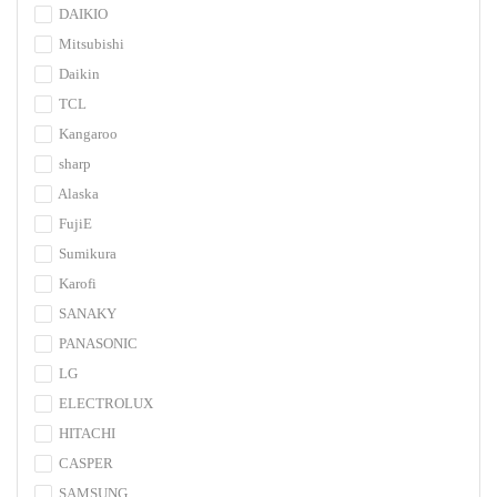
DAIKIO
Mitsubishi
Daikin
TCL
Kangaroo
sharp
Alaska
FujiE
Sumikura
Karofi
SANAKY
PANASONIC
LG
ELECTROLUX
HITACHI
CASPER
SAMSUNG