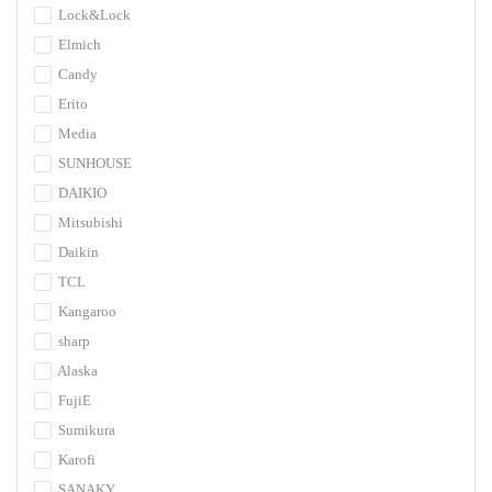
Lock&Lock
Elmich
Candy
Erito
Media
SUNHOUSE
DAIKIO
Mitsubishi
Daikin
TCL
Kangaroo
sharp
Alaska
FujiE
Sumikura
Karofi
SANAKY