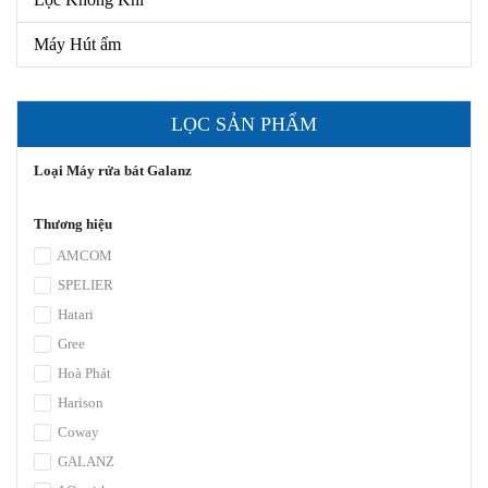
Máy Hút ẩm
LỌC SẢN PHẨM
Loại Máy rửa bát Galanz
Thương hiệu
AMCOM
SPELIER
Hatari
Gree
Hoà Phát
Harison
Coway
GALANZ