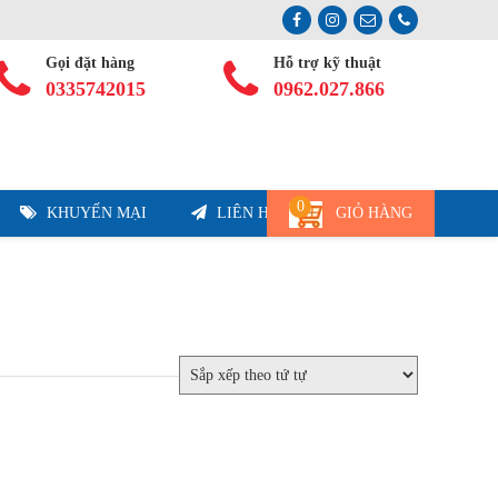
Gọi đặt hàng
Hỗ trợ kỹ thuật
0335742015
0962.027.866
0
KHUYẾN MẠI
LIÊN HỆ
GIỎ HÀNG