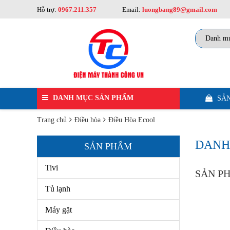
Hỗ trợ:
0967.211.357
Email:
luongbang89@gmail.com
DANH MỤC SẢN PHẨM
SẢN
Trang chủ
Điều hòa
Điều Hòa Ecool
Tivi
DANH
SẢN PHẨM
Tủ Lạnh
Tivi
Máy Gặt
SẢN P
Tủ lạnh
Điều Hòa
Máy gặt
Tủ Đông, Tủ Mát