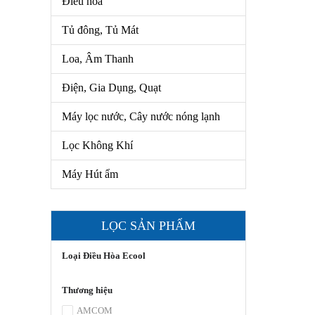
Điều hòa
Loa, Âm Thanh
Tủ đông, Tủ Mát
Điện, Gia Dụng, Quạt
Loa, Âm Thanh
Máy Lọc Nước, Cây Nước Nóng
Lạnh
Điện, Gia Dụng, Quạt
Lọc Không Khí
Máy lọc nước, Cây nước nóng lạnh
Máy Hút Ẩm
Lọc Không Khí
Máy Hút ẩm
LỌC SẢN PHẨM
Loại Điều Hòa Ecool
Thương hiệu
AMCOM