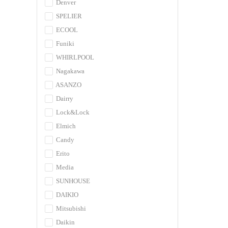
Denver
SPELIER
ECOOL
Funiki
WHIRLPOOL
Nagakawa
ASANZO
Dairry
Lock&Lock
Elmich
Candy
Erito
Media
SUNHOUSE
DAIKIO
Mitsubishi
Daikin