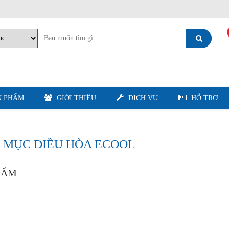
 PHẨM
GIỚI THIỆU
DỊCH VỤ
HỖ TRỢ
 MỤC ĐIỀU HÒA ECOOL
HẨM