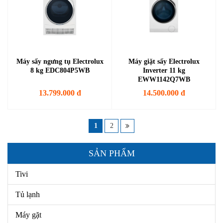
Máy sấy ngưng tụ Electrolux
Máy giặt sấy Electrolux
8 kg EDC804P5WB
Inverter 11 kg
EWW1142Q7WB
13.799.000 đ
14.500.000 đ
1
2
SẢN PHẨM
Tivi
Tủ lạnh
Máy gặt