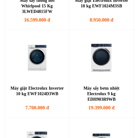
Máy sấy thông hơi
Máy giặt Electrolux Inverter
Whirlpool 15 Kg
10 kg EWF1024M3SB
3LWED4815FW
16.599.000 đ
8.950.000 đ
Máy giặt Electrolux Inverter
Máy sấy bơm nhiệt
10 kg EWF1024D3WB
Electrolux 9 kg
EDH903R9WB
7.700.000 đ
19.399.000 đ