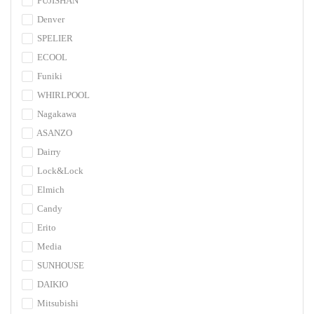
FUJISHAN
Denver
SPELIER
ECOOL
Funiki
WHIRLPOOL
Nagakawa
ASANZO
Dairry
Lock&Lock
Elmich
Candy
Erito
Media
SUNHOUSE
DAIKIO
Mitsubishi