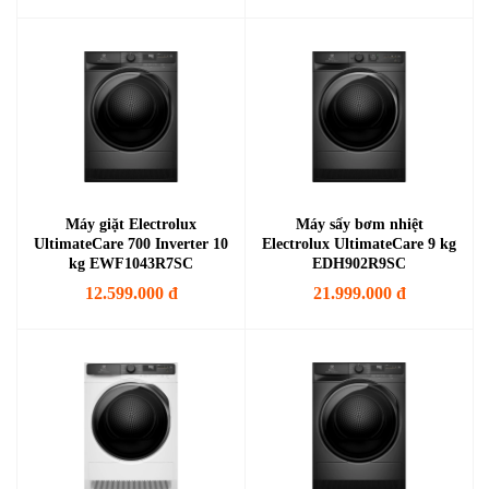
Máy giặt Electrolux
Máy sấy bơm nhiệt
UltimateCare 700 Inverter 10
Electrolux UltimateCare 9 kg
kg EWF1043R7SC
EDH902R9SC
12.599.000 đ
21.999.000 đ