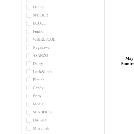
Denver
SPELIER
ECOOL
Funiki
WHIRLPOOL
Nagakawa
ASANZO
Máy 
Dairry
Sumire
Lock&Lock
Elmich
Candy
Erito
Media
SUNHOUSE
DAIKIO
Mitsubishi