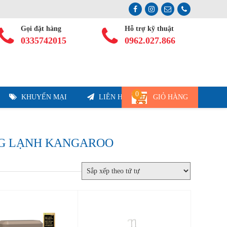
Gọi đặt hàng
Hỗ trợ kỹ thuật
0335742015
0962.027.866
0
KHUYẾN MẠI
LIÊN HỆ
GIỎ HÀNG
NG LẠNH KANGAROO