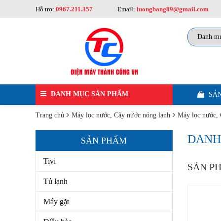
Hỗ trợ:
0967.211.357
Email:
luongbang89@gmail.com
DANH MỤC SẢN PHẨM
SẢN
Trang chủ
Máy lọc nước, Cây nước nóng lạnh
Máy lọc nước,
Tivi
DANH
SẢN PHẨM
Tủ Lạnh
Tivi
Máy Gặt
SẢN P
Tủ lạnh
Điều Hòa
Máy gặt
Tủ Đông, Tủ Mát