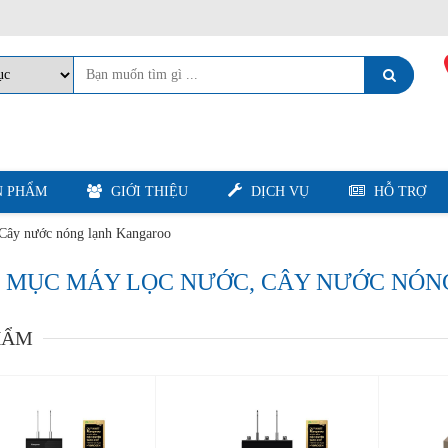
 PHẨM
GIỚI THIỆU
DỊCH VỤ
HỖ TRỢ
 Cây nước nóng lạnh Kangaroo
 MỤC MÁY LỌC NƯỚC, CÂY NƯỚC NÓ
HẨM