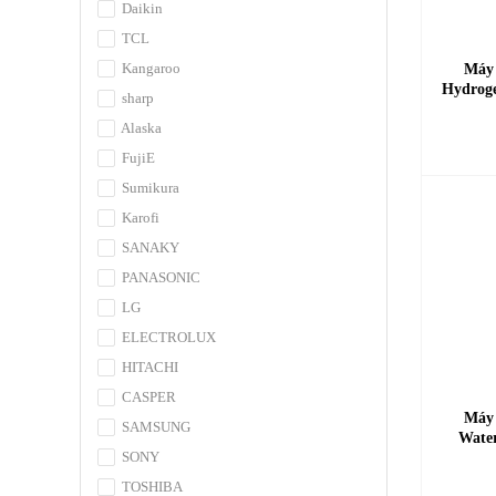
Daikin
TCL
Kangaroo
Máy 
Hydroge
sharp
Alaska
FujiE
Sumikura
Karofi
SANAKY
PANASONIC
LG
ELECTROLUX
HITACHI
CASPER
Máy 
SAMSUNG
Water
SONY
TOSHIBA