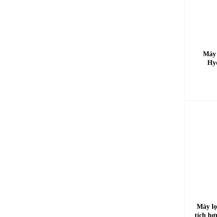
Máy 
Hy
Máy l
tích h