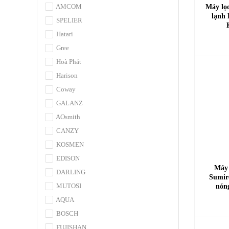
AMCOM
Máy lọ
lạnh
SPELIER
Hatari
Gree
Hoà Phát
Harison
Coway
GALANZ
AOsmith
CANZY
KOSMEN
EDISON
Máy 
DARLING
Sumir
MUTOSI
nón
AQUA
BOSCH
FUJISHAN