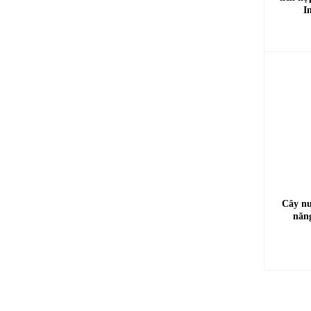
I
Cây nư
năn