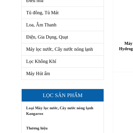
Điều hòa
Loa, Âm Thanh
Tủ đông, Tủ Mát
Điện, Gia Dụng, Quạt
Loa, Âm Thanh
Máy Lọc Nước, Cây Nước Nóng
Lạnh
Điện, Gia Dụng, Quạt
Máy 
Lọc Không Khí
Máy lọc nước, Cây nước nóng lạnh
Hydroge
Máy Hút Ẩm
Lọc Không Khí
Máy Hút ẩm
LỌC SẢN PHẨM
Loại Máy lọc nước, Cây nước nóng lạnh
Kangaroo
Thương hiệu